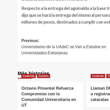
Respecto a la entrega del aguinaldo a la base 
dijo que se hará la entrega del mismo al person
millones de pesos, destinados a cumplir con es
Navegación
Previous:
Universitarios de la UAdeC se Van a Estudiar en
de
Universidades Extranjeras
entradas
Más historias
Coahuila
Torreón
Coahuila
T
Octavio Pimentel Refuerza
Llaman DI
Compromiso con la
a registra
Comunidad Universitaria en
cataratas
UT