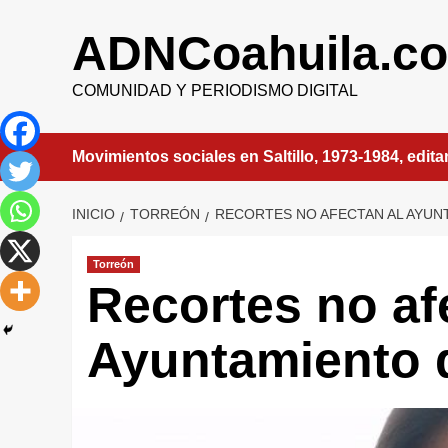
Saltar
al
ADNCoahuila.c
contenido
COMUNIDAD Y PERIODISMO DIGITAL
Movimientos sociales en Saltillo, 1973-1984, edit
INICIO
TORREÓN
RECORTES NO AFECTAN AL AYU
Torreón
Recortes no af
Ayuntamiento 