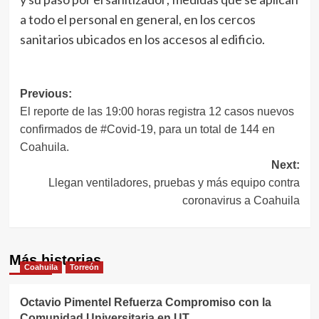
a todo el personal en general, en los cercos
sanitarios ubicados en los accesos al edificio.
Navegación
Previous:
El reporte de las 19:00 horas registra 12 casos nuevos
de
confirmados de #Covid-19, para un total de 144 en
entradas
Coahuila.
Next:
Llegan ventiladores, pruebas y más equipo contra
coronavirus a Coahuila
Más historias
Coahuila
Torreón
Octavio Pimentel Refuerza Compromiso con la
Comunidad Universitaria en UT