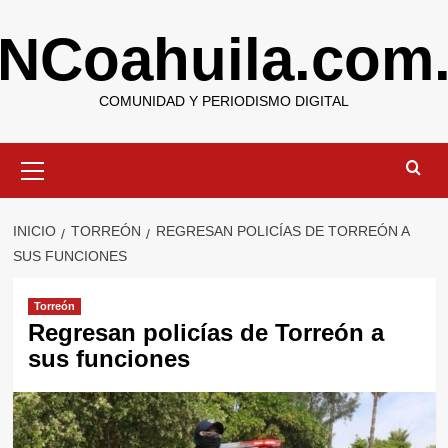
Saltar
NCoahuila.com
al
contenido
COMUNIDAD Y PERIODISMO DIGITAL
Menú
primario
INICIO
TORREÓN
REGRESAN POLICÍAS DE TORREÓN A
SUS FUNCIONES
Torreón
Regresan policías de Torreón a
sus funciones