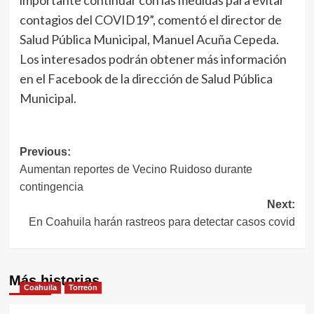
importante continuar con las medidas para evitar
contagios del COVID19”, comentó el director de
Salud Pública Municipal, Manuel Acuña Cepeda.
Los interesados podrán obtener más información
en el Facebook de la dirección de Salud Pública
Municipal.
Navegación
Previous:
Aumentan reportes de Vecino Ruidoso durante
de
contingencia
entradas
Next:
En Coahuila harán rastreos para detectar casos covid
Más historias
Coahuila
Torreón