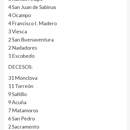
4 San Juan de Sabinas
4 Ocampo
4 Francisco I. Madero
3 Viesca
2 San Buenaventura
2 Nadadores
1 Escobedo
DECESOS:
31 Monclova
11 Torreón
9 Saltillo
9 Acuña
7 Matamoros
6 San Pedro
2 Sacramento