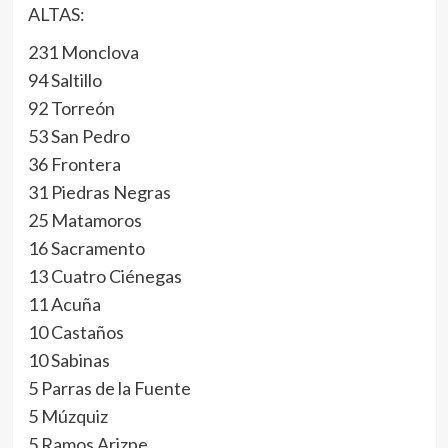
ALTAS:
231 Monclova
94 Saltillo
92 Torreón
53 San Pedro
36 Frontera
31 Piedras Negras
25 Matamoros
16 Sacramento
13 Cuatro Ciénegas
11 Acuña
10 Castaños
10 Sabinas
5 Parras de la Fuente
5 Múzquiz
5 Ramos Arizpe