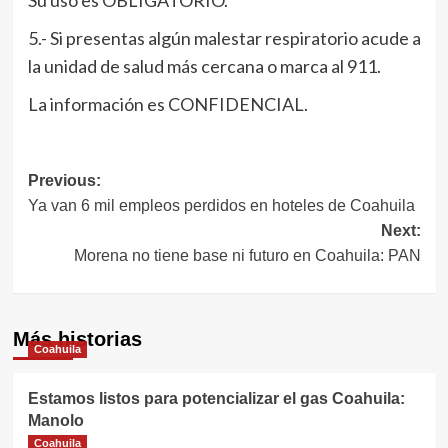
Su uso es OBLIGATORIO.
5.- Si presentas algún malestar respiratorio acude a
la unidad de salud más cercana o marca al 911.
La información es CONFIDENCIAL.
Navegación
Previous:
Ya van 6 mil empleos perdidos en hoteles de Coahuila
de
Next:
entradas
Morena no tiene base ni futuro en Coahuila: PAN
Más historias
Coahuila
Estamos listos para potencializar el gas Coahuila:
Manolo
Coahuila