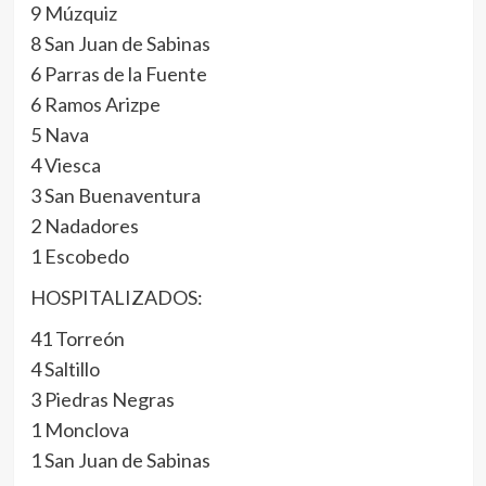
9 Múzquiz
8 San Juan de Sabinas
6 Parras de la Fuente
6 Ramos Arizpe
5 Nava
4 Viesca
3 San Buenaventura
2 Nadadores
1 Escobedo
HOSPITALIZADOS:
41 Torreón
4 Saltillo
3 Piedras Negras
1 Monclova
1 San Juan de Sabinas