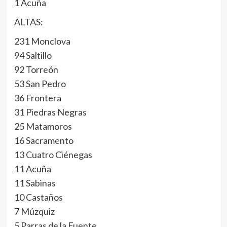
1 Acuña
ALTAS:
231 Monclova
94 Saltillo
92 Torreón
53 San Pedro
36 Frontera
31 Piedras Negras
25 Matamoros
16 Sacramento
13 Cuatro Ciénegas
11 Acuña
11 Sabinas
10 Castaños
7 Múzquiz
5 Parras de la Fuente