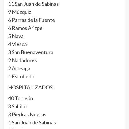
11 San Juan de Sabinas
9 Múzquiz
6 Parras de la Fuente
6 Ramos Arizpe
5 Nava
4 Viesca
3 San Buenaventura
2 Nadadores
2 Arteaga
1 Escobedo
HOSPITALIZADOS:
40 Torreón
3 Saltillo
3 Piedras Negras
1 San Juan de Sabinas