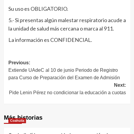
Su uso es OBLIGATORIO.
5.- Si presentas algún malestar respiratorio acude a
la unidad de salud más cercana o marca al 911.
La información es CONFIDENCIAL.
Navegación
Previous:
Extiende UAdeC al 10 de junio Periodo de Registro
de
para Curso de Preparación del Examen de Admisión
entradas
Next:
Pide Lenin Pérez no condicionar la educación a cuotas
Más historias
Coahuila