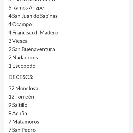
5 Ramos Arizpe
4 San Juan de Sabinas
4 Ocampo
4 Francisco I. Madero
3 Viesca
2 San Buenaventura
2 Nadadores
1 Escobedo
DECESOS:
32 Monclova
12 Torreón
9 Saltillo
9 Acuña
7 Matamoros
7 San Pedro