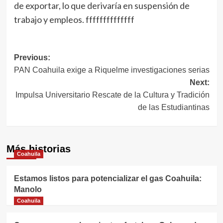
de exportar, lo que derivaría en suspensión de
trabajo y empleos. ffffffffffffff
Navegación
Previous:
PAN Coahuila exige a Riquelme investigaciones serias
de
Next:
entradas
Impulsa Universitario Rescate de la Cultura y Tradición
de las Estudiantinas
Más historias
Coahuila
Estamos listos para potencializar el gas Coahuila:
Manolo
Coahuila