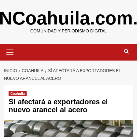
Saltar
NCoahuila.com
al
contenido
COMUNIDAD Y PERIODISMO DIGITAL
Menú
primario
INICIO
COAHUILA
SÍ AFECTARÁ A EXPORTADORES EL
NUEVO ARANCEL AL ACERO
Coahuila
Sí afectará a exportadores el
nuevo arancel al acero