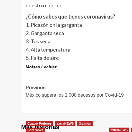
nuestro cuerpo.
¿Cómo sabes que tienes coronavirus?
1. Picazón en la garganta
2. Garganta seca
3. Tos seca
4. Alta temperatura
5. Falta de aire
Moises Lechler
Navegación
Previous:
México supera los 1,000 decesos por Covid-19
de
entradas
Cuatro Poderes
extraNEWS
Opinión
Más historias
Soft News
extraNEWS