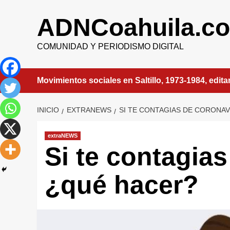
Saltar
al
ADNCoahuila.c
contenido
COMUNIDAD Y PERIODISMO DIGITAL
Movimientos sociales en Saltillo, 1973-1984, edit
INICIO
EXTRANEWS
SI TE CONTAGIAS DE CORONA
extraNEWS
Si te contagia
¿qué hacer?