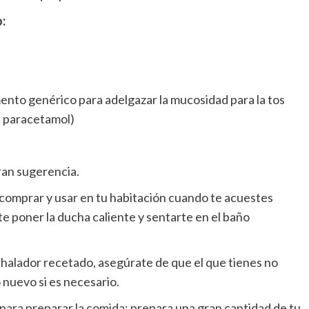
:
mento genérico para adelgazar la mucosidad para la tos
el paracetamol)
ran sugerencia.
 comprar y usar en tu habitación cuando te acuestes
 poner la ducha caliente y sentarte en el baño
nhalador recetado, asegúrate de que el que tienes no
 nuevo si es necesario.
ara preparar la comida: prepara una gran cantidad de tu