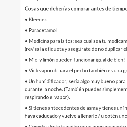
Cosas que deberías comprar antes de tiempo
• Kleenex
• Paracetamol
• Medicina para la tos: sea cual sea tu medica
(revisa la etiqueta y asegúrate de no duplicar 
• Miel y limón pueden funcionar igual de bien!
• Vick vaporub para el pecho también es una g
• Un humidificador; sería algo muy bueno para
durante la noche. (También puedes simplemente
respirando el vapor).
• Si tienes antecedentes de asma y tienes un i
haya caducado y vuelve a llenarlo / u obtén uno
• Comidas: Este también es un buen momento p