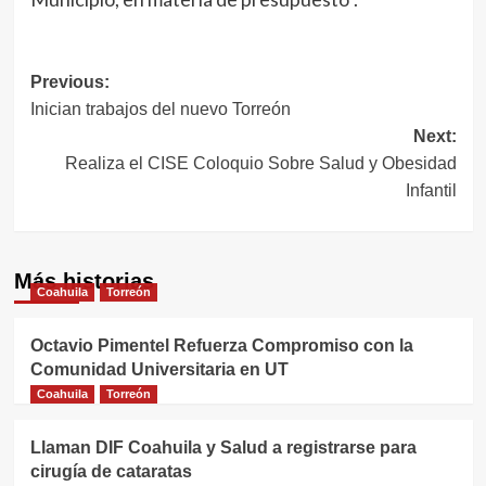
Navegación
Previous:
Inician trabajos del nuevo Torreón
de
Next:
entradas
Realiza el CISE Coloquio Sobre Salud y Obesidad
Infantil
Más historias
Coahuila
Torreón
Octavio Pimentel Refuerza Compromiso con la
Comunidad Universitaria en UT
Coahuila
Torreón
Llaman DIF Coahuila y Salud a registrarse para
cirugía de cataratas