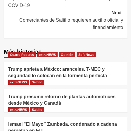
de
COVID-19
entradas
Next:
Comerciantes de Saltillo requieren auxilio oficial y
financiamiento
Más historias
Cuatro Poderes
extraNEWS
Opinión
Soft News
Trump aprieta a México: aranceles, T-MEC y
seguridad lo colocan en la tormenta perfecta
extraNEWS
Saltillo
Trump presume retorno de plantas automotrices
desde México y Canadá
extraNEWS
Saltillo
Ismael “El Mayo” Zambada, condenado a cadena
perpetua en EU