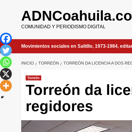
Saltar
al
ADNCoahuila.c
contenido
COMUNIDAD Y PERIODISMO DIGITAL
Movimientos sociales en Saltillo, 1973-1984, edit
INICIO
TORREÓN
TORREÓN DA LICENCIA A DOS RE
Torreón
Torreón da lic
regidores