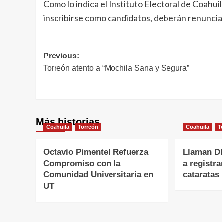
Como lo indica el Instituto Electoral de Coahuil
inscribirse como candidatos, deberán renunci
Navegación
Previous:
Torreón atento a “Mochila Sana y Segura”
de
entradas
Más historias
Coahuila
Torreón
Coahuila
T
Octavio Pimentel Refuerza
Llaman DI
Compromiso con la
a registra
Comunidad Universitaria en
cataratas
UT