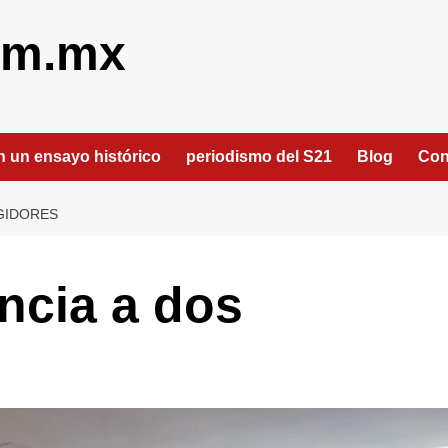
om.mx
an un ensayo histórico
periodismo del S21
Blog
Con
GIDORES
encia a dos