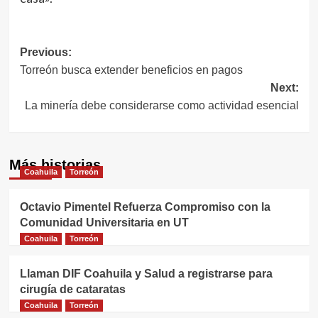
Navegación
Previous:
Torreón busca extender beneficios en pagos
de
Next:
entradas
La minería debe considerarse como actividad esencial
Más historias
Coahuila
Torreón
Octavio Pimentel Refuerza Compromiso con la
Comunidad Universitaria en UT
Coahuila
Torreón
Llaman DIF Coahuila y Salud a registrarse para
cirugía de cataratas
Coahuila
Torreón