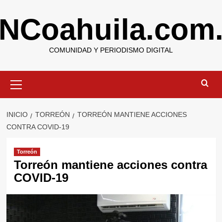
Saltar
NCoahuila.com
al
contenido
COMUNIDAD Y PERIODISMO DIGITAL
Menú
primario
INICIO
TORREÓN
TORREÓN MANTIENE ACCIONES
CONTRA COVID-19
Torreón
Torreón mantiene acciones contra
COVID-19