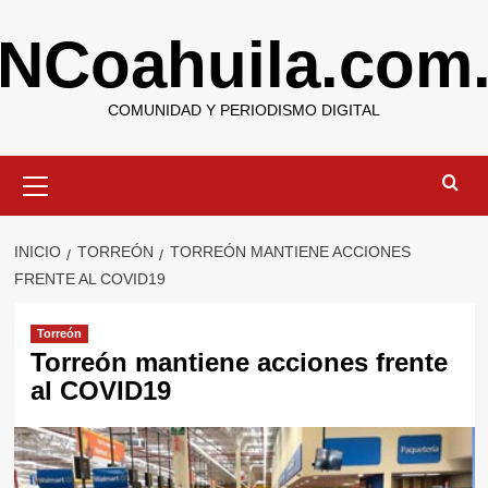
Saltar
NCoahuila.com
al
contenido
COMUNIDAD Y PERIODISMO DIGITAL
Menú
primario
INICIO
TORREÓN
TORREÓN MANTIENE ACCIONES
FRENTE AL COVID19
Torreón
Torreón mantiene acciones frente
al COVID19