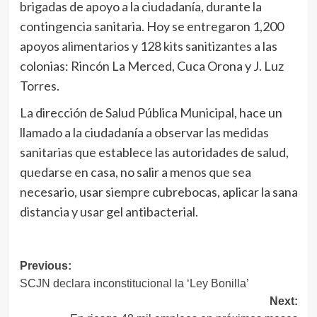
brigadas de apoyo a la ciudadanía, durante la
contingencia sanitaria. Hoy se entregaron 1,200
apoyos alimentarios y 128 kits sanitizantes a las
colonias: Rincón La Merced, Cuca Orona y J. Luz
Torres.
La dirección de Salud Pública Municipal, hace un
llamado a la ciudadanía a observar las medidas
sanitarias que establece las autoridades de salud,
quedarse en casa, no salir a menos que sea
necesario, usar siempre cubrebocas, aplicar la sana
distancia y usar gel antibacterial.
Navegación
Previous:
SCJN declara inconstitucional la ‘Ley Bonilla’
de
Next:
entradas