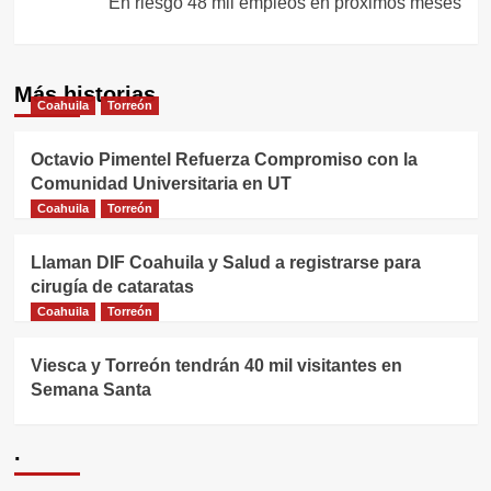
En riesgo 48 mil empleos en próximos meses
Más historias
Coahuila
Torreón
Octavio Pimentel Refuerza Compromiso con la
Comunidad Universitaria en UT
Coahuila
Torreón
Llaman DIF Coahuila y Salud a registrarse para
cirugía de cataratas
Coahuila
Torreón
Viesca y Torreón tendrán 40 mil visitantes en
Semana Santa
.