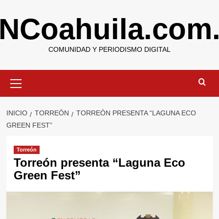
Saltar
NCoahuila.com
al
contenido
COMUNIDAD Y PERIODISMO DIGITAL
Menú
primario
INICIO
TORREÓN
TORREÓN PRESENTA “LAGUNA ECO
GREEN FEST”
Torreón
Torreón presenta “Laguna Eco
Green Fest”