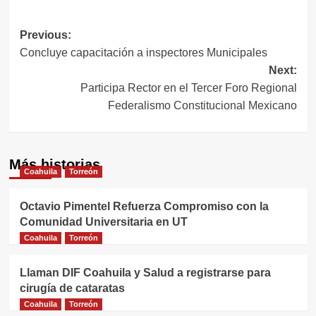
Navegación
Previous:
Concluye capacitación a inspectores Municipales
de
Next:
entradas
Participa Rector en el Tercer Foro Regional
Federalismo Constitucional Mexicano
Más historias
Coahuila
Torreón
Octavio Pimentel Refuerza Compromiso con la
Comunidad Universitaria en UT
Coahuila
Torreón
Llaman DIF Coahuila y Salud a registrarse para
cirugía de cataratas
Coahuila
Torreón