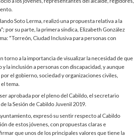
oció a los jóvenes, representantes del alcalde, regidores,
iento.
lando Soto Lerma, realizó una propuesta relativa a la
”; por su parte, la primera síndica, Elizabeth González
tema: “Torreón, Ciudad Inclusiva para personas con
n torno a la importancia de visualizar la necesidad de que
 y la inclusión a personas con discapacidad, y aunque
por el gobierno, sociedad y organizaciones civiles,
 el tema.
er aprobada por el pleno del Cabildo, el secretario
 de la Sesión de Cabildo Juvenil 2019.
 Ayuntamiento, expresó su sentir respecto al Cabildo
ión de estos jóvenes, con propuestas claras e
firmar que unos de los principales valores que tiene la