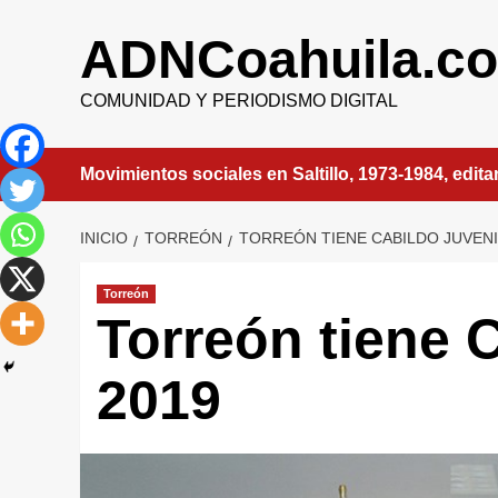
Saltar
al
ADNCoahuila.c
contenido
COMUNIDAD Y PERIODISMO DIGITAL
Movimientos sociales en Saltillo, 1973-1984, edit
INICIO
TORREÓN
TORREÓN TIENE CABILDO JUVENI
Torreón
Torreón tiene 
2019