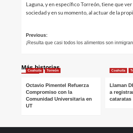
Laguna, y en específico Torreón, tiene que ver
sociedad y en su momento, al actuar de la propi
Navegación
Previous:
¡Resulta que casi todos los alimentos son inmigran
de
entradas
Más historias
Coahuila
Torreón
Coahuila
T
Octavio Pimentel Refuerza
Llaman DI
Compromiso con la
a registra
Comunidad Universitaria en
cataratas
UT