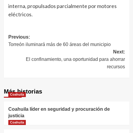
interna, propulsados parcialmente por motores
eléctricos.
Navegación
Previous:
Torreón iluminará más de 60 áreas del municipio
de
Next:
entradas
El confinamiento, una oportunidad para ahorrar
recursos
Más historias
Coahuila
Coahuila líder en seguridad y procuración de
justicia
Coahuila