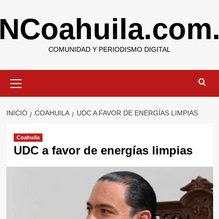
Saltar
NCoahuila.com
al
contenido
COMUNIDAD Y PERIODISMO DIGITAL
Menú
primario
INICIO
COAHUILA
UDC A FAVOR DE ENERGÍAS LIMPIAS
Coahuila
UDC a favor de energías limpias