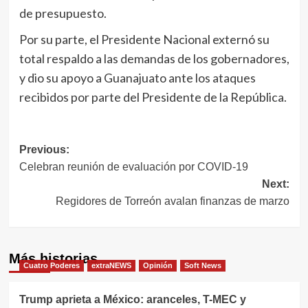
de presupuesto.
Por su parte, el Presidente Nacional externó su
total respaldo a las demandas de los gobernadores,
y dio su apoyo a Guanajuato ante los ataques
recibidos por parte del Presidente de la República.
Navegación
Previous:
Celebran reunión de evaluación por COVID-19
de
Next:
entradas
Regidores de Torreón avalan finanzas de marzo
Más historias
Cuatro Poderes
extraNEWS
Opinión
Soft News
Trump aprieta a México: aranceles, T-MEC y