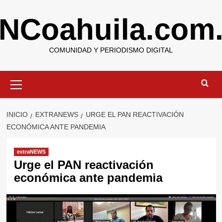
Saltar
NCoahuila.com
al
contenido
COMUNIDAD Y PERIODISMO DIGITAL
Menú
primario
INICIO
EXTRANEWS
URGE EL PAN REACTIVACIÓN
ECONÓMICA ANTE PANDEMIA
extraNEWS
Urge el PAN reactivación
económica ante pandemia