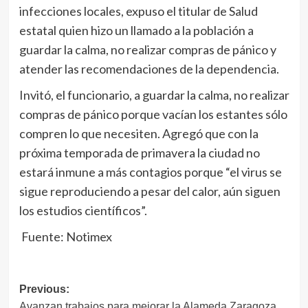
infecciones locales, expuso el titular de Salud
estatal quien hizo un llamado a la población a
guardar la calma, no realizar compras de pánico y
atender las recomendaciones de la dependencia.
Invitó, el funcionario, a guardar la calma, no realizar
compras de pánico porque vacían los estantes sólo
compren lo que necesiten. Agregó que con la
próxima temporada de primavera la ciudad no
estará inmune a más contagios porque “el virus se
sigue reproduciendo a pesar del calor, aún siguen
los estudios científicos”.
Fuente: Notimex
Navegación
Previous:
Avanzan trabajos para mejorar la Alameda Zaragoza