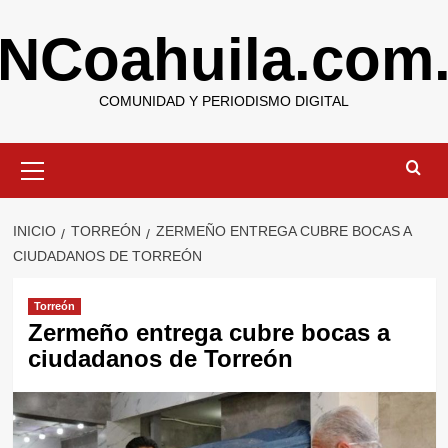
Saltar
NCoahuila.com
al
contenido
COMUNIDAD Y PERIODISMO DIGITAL
Menú
primario
INICIO
TORREÓN
ZERMEÑO ENTREGA CUBRE BOCAS A
CIUDADANOS DE TORREÓN
Torreón
Zermeño entrega cubre bocas a
ciudadanos de Torreón