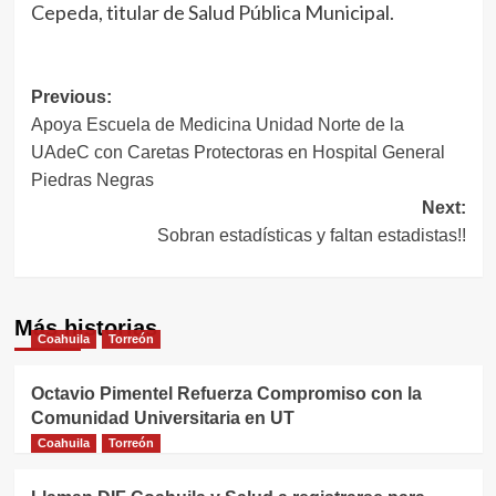
Cepeda, titular de Salud Pública Municipal.
Navegación
Previous:
Apoya Escuela de Medicina Unidad Norte de la
de
UAdeC con Caretas Protectoras en Hospital General
entradas
Piedras Negras
Next:
Sobran estadísticas y faltan estadistas!!
Más historias
Coahuila
Torreón
Octavio Pimentel Refuerza Compromiso con la
Comunidad Universitaria en UT
Coahuila
Torreón