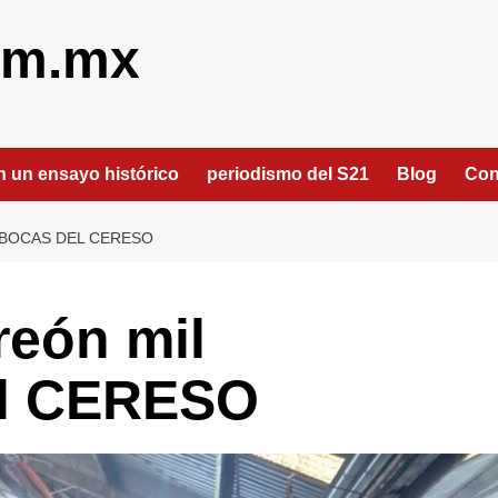
om.mx
an un ensayo histórico
periodismo del S21
Blog
Con
EBOCAS DEL CERESO
reón mil
el CERESO