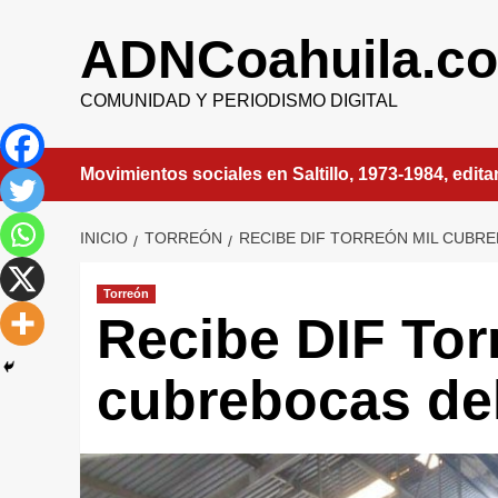
Saltar
al
ADNCoahuila.c
contenido
COMUNIDAD Y PERIODISMO DIGITAL
Movimientos sociales en Saltillo, 1973-1984, edit
INICIO
TORREÓN
RECIBE DIF TORREÓN MIL CUBR
Torreón
Recibe DIF Tor
cubrebocas d