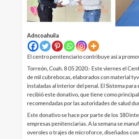
Adncoahuila
El centro penitenciario contribuye así a prom
Torreón, Coah. 8 05 2020.- Este viernes el Cent
de mil cubrebocas, elaborados con material ty
instaladas al interior del penal. El Sistema para
recibió este donativo, que tiene como principa
recomendadas por las autoridades de salud du
Este donativo se hace por parte de los 180 inter
empresas penitenciarias. A la semana se manuf
overoles o trajes de microforce, diseñados cont