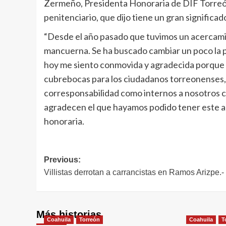
Zermeño, Presidenta Honoraria de DIF Torreón 
penitenciario, que dijo tiene un gran significad
“Desde el año pasado que tuvimos un acercami
mancuerna. Se ha buscado cambiar un poco la pe
hoy me siento conmovida y agradecida porque s
cubrebocas para los ciudadanos torreonenses,
corresponsabilidad como internos a nosotros 
agradecen el que hayamos podido tener este ac
honoraria.
Navegación
Previous:
Villistas derrotan a carrancistas en Ramos Arizpe.
de
entradas
Más historias
Coahuila
Torreón
Coahuila
T