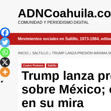
Saltar
al
ADNCoahuila.c
contenido
COMUNIDAD Y PERIODISMO DIGITAL
Movimientos sociales en Saltillo, 1973-1984, edit
INICIO
SALTILLO
TRUMP LANZA PRESIÓN MÁXIMA S
Cuatro Poderes
Saltillo
Trump lanza p
sobre México; 
en su mira