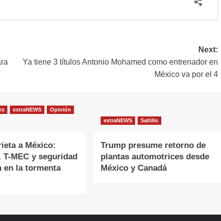
Next:
ara
Ya tiene 3 títulos Antonio Mohamed como entrenador en
México va por el 4
es
extraNEWS
Opinión
extraNEWS
Saltillo
ieta a México:
Trump presume retorno de
, T-MEC y seguridad
plantas automotrices desde
n en la tormenta
México y Canadá