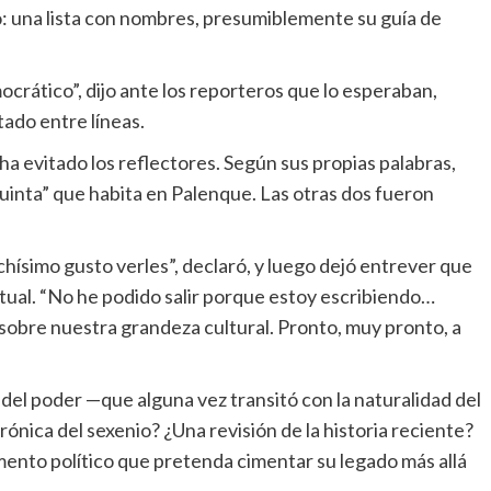
o: una lista con nombres, presumiblemente su guía de
ocrático”, dijo ante los reporteros que lo esperaban,
ado entre líneas.
a evitado los reflectores. Según sus propias palabras,
“quinta” que habita en Palenque. Las otras dos fueron
hísimo gusto verles”, declaró, y luego dejó entrever que
ctual. “No he podido salir porque estoy escribiendo…
sobre nuestra grandeza cultural. Pronto, muy pronto, a
s del poder —que alguna vez transitó con la naturalidad del
ónica del sexenio? ¿Una revisión de la historia reciente?
ento político que pretenda cimentar su legado más allá