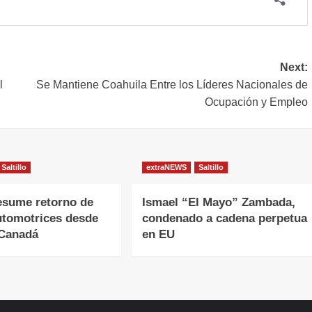
Next:
l
Se Mantiene Coahuila Entre los Líderes Nacionales de
Ocupación y Empleo
Saltillo
extraNEWS
Saltillo
esume retorno de
Ismael “El Mayo” Zambada,
utomotrices desde
condenado a cadena perpetua
 Canadá
en EU