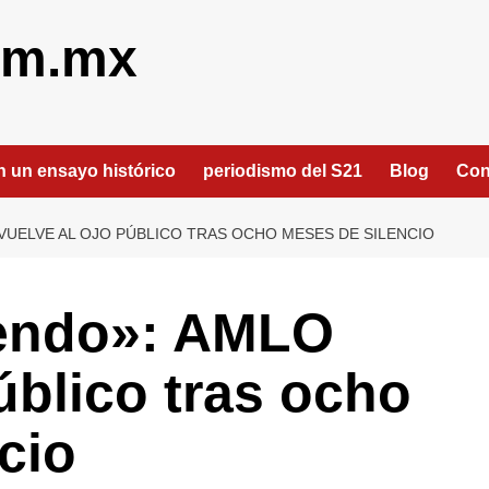
om.mx
an un ensayo histórico
periodismo del S21
Blog
Con
VUELVE AL OJO PÚBLICO TRAS OCHO MESES DE SILENCIO
iendo»: AMLO
úblico tras ocho
cio