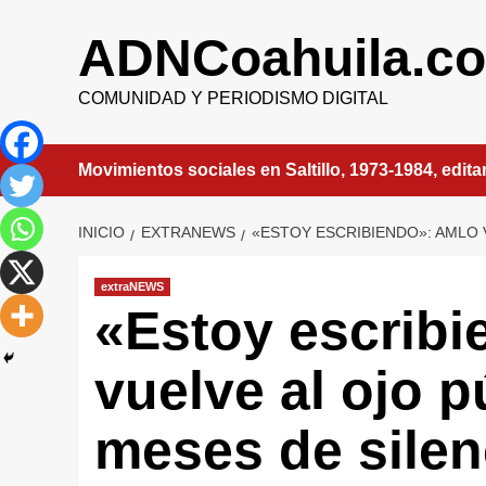
Saltar
al
ADNCoahuila.c
contenido
COMUNIDAD Y PERIODISMO DIGITAL
Movimientos sociales en Saltillo, 1973-1984, edit
INICIO
EXTRANEWS
«ESTOY ESCRIBIENDO»: AMLO 
extraNEWS
«Estoy escrib
vuelve al ojo p
meses de silen