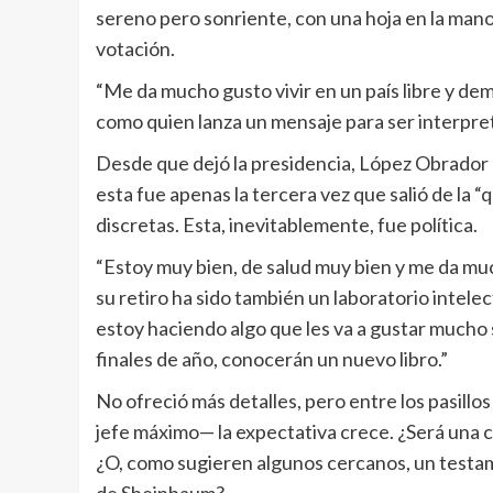
sereno pero sonriente, con una hoja en la man
votación.
“Me da mucho gusto vivir en un país libre y dem
como quien lanza un mensaje para ser interpret
Desde que dejó la presidencia, López Obrador h
esta fue apenas la tercera vez que salió de la 
discretas. Esta, inevitablemente, fue política.
“Estoy muy bien, de salud muy bien y me da muc
su retiro ha sido también un laboratorio intele
estoy haciendo algo que les va a gustar mucho 
finales de año, conocerán un nuevo libro.”
No ofreció más detalles, pero entre los pasillo
jefe máximo— la expectativa crece. ¿Será una cr
¿O, como sugieren algunos cercanos, un testam