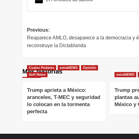
Navegación
Previous:
Reaparece AMLO, desaparece a la democracia y é
de
reconstruye la Dictablanda
entradas
Cuatro Poderes
extraNEWS
Opinión
Más historias
Soft News
extraNEWS
Trump aprieta a México:
Trump pr
aranceles, T-MEC y seguridad
plantas a
lo colocan en la tormenta
México y
perfecta